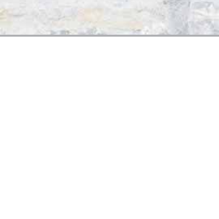
Villa Kunterbunt
Kinder- und Jugendhilfeeinrichtung
Trägerschaft: VillaWir GmbH
Spöcker Str. 3
76646 Bruchsal
Tel. (07257) 9115-0
info@vkunterbunt.de
www.vkunterbunt.de
IMPRESSUM
DATENSCHUTZ